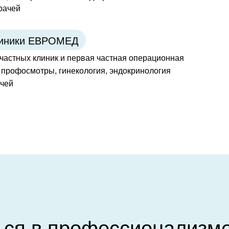
рачей
линики ЕВРОМЕД
частных клиник и первая частная операционная
профосмотры, гинекология, эндокринология
ачей
ься в профессионализ