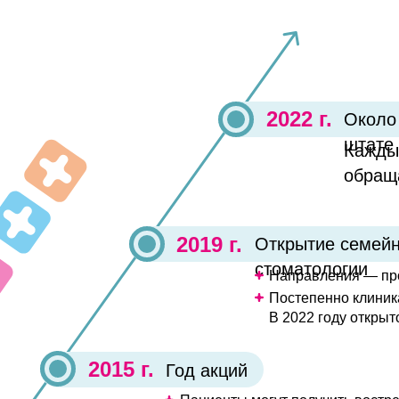
2022 г.
Около 
штате
Кажды
обращ
2019 г.
Открытие семей
стоматологии
Направления — про
Постепенно клиника
В 2022 году открыт
2015 г.
Год акций