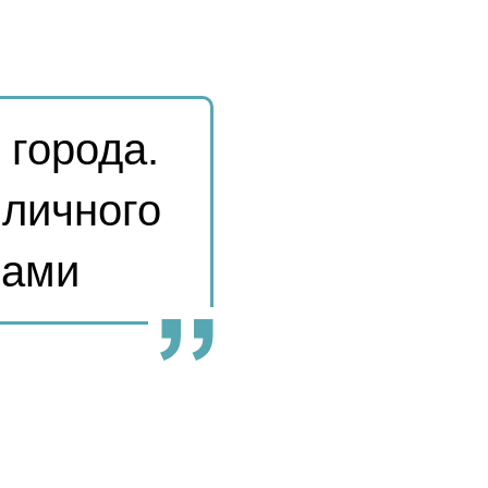
 города.
и
личного
чами