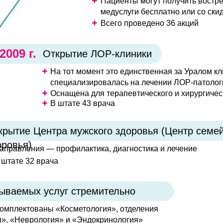
Пациенты могут получить востр
медуслуги бесплатно или со ски
Всего проведено 36 акций
2009 г.
Открытие ЛОР-клиники
На тот момент это единственная за Уралом кл
специализировалась на лечении ЛОР-патолог
Оснащена для терапевтического и хирургичес
В штате 43 врача
крытие Центра мужского здоровья (Центр семе
оровья)
аправления — профилактика, диагностика и лечение
 штате 32 врача
зываемых услуг стремительно
комплектованы «Косметология», отделения
я», «Неврология» и «Эндокринология»