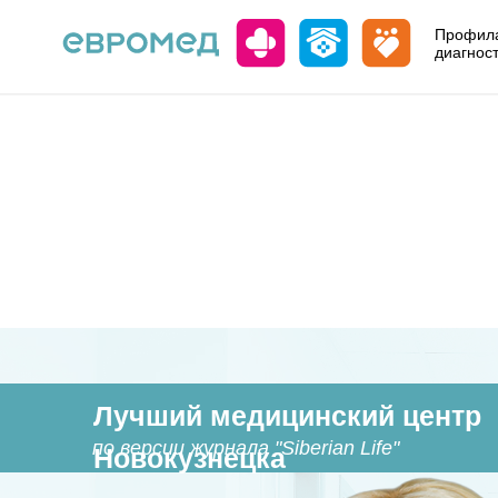
Профила
диагнос
Лучший медицинский центр
по версии журнала "Siberian Life"
Новокузнецка