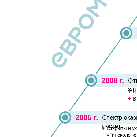
2008 г.
От
зд
Н
В
2005 г.
Спектр ока
растёт
Открыты и у
«Гинекологи