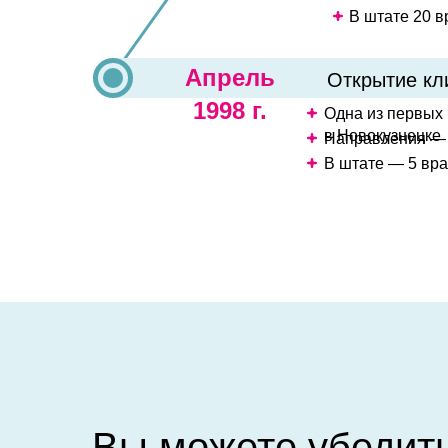
В штате 20 в
Апрель
Открытие к
1998 г.
Одна из первых 
в Новокузнецке
Направления — 
В штате — 5 вр
Вы можете убедит