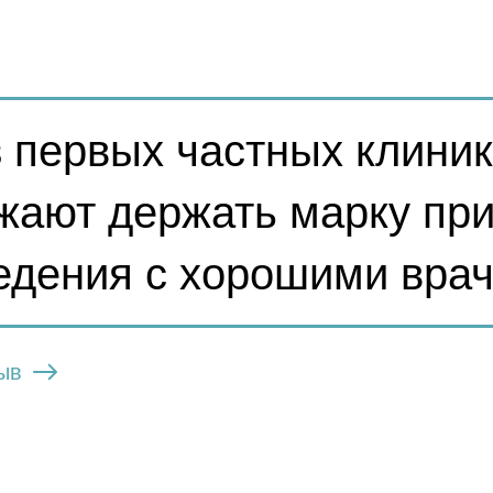
 первых частных клиник
все необходимые детские и взрослые врач
жают держать марку при
едения с хорошими вра
ыв