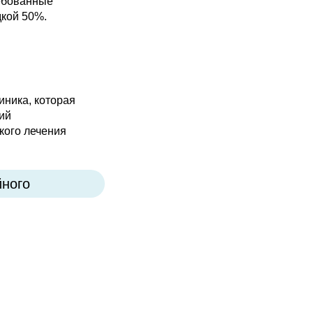
ебованные
дкой 50%.
иника, которая
ий
кого лечения
йного