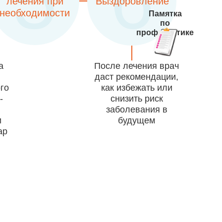
5
6
лечения при
Выздоровление
необходимости
Памятка
по
профилактике
а
После лечения врач
даст рекомендации,
го
как избежать или
-
снизить риск
заболевания в
и
будущем
ар