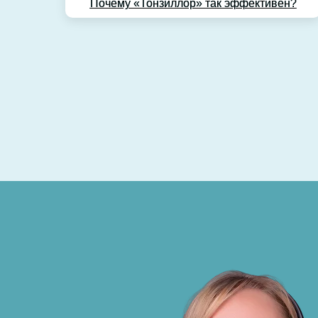
Почему «Тонзиллор» так эффективен?
Почему «Тонзиллор» так эффективен?