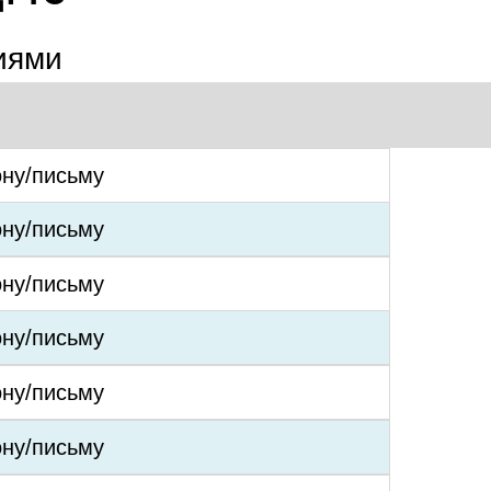
иями
ону/письму
ону/письму
ону/письму
ону/письму
ону/письму
ону/письму