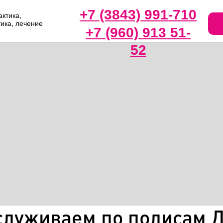
+7 (3843) 991-710
ктика,
тика, лечение
+7 (960) 913 51-
52
служиваем по полисам 