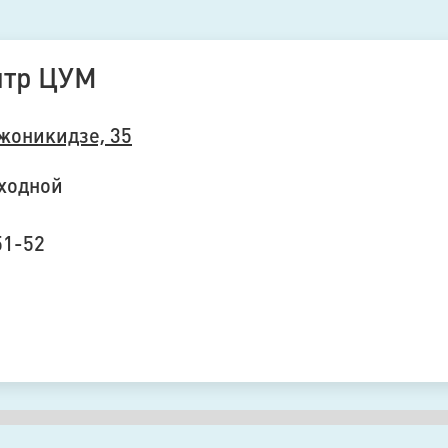
нтр ЦУМ
джоникидзе, 35
ыходной
 51-52