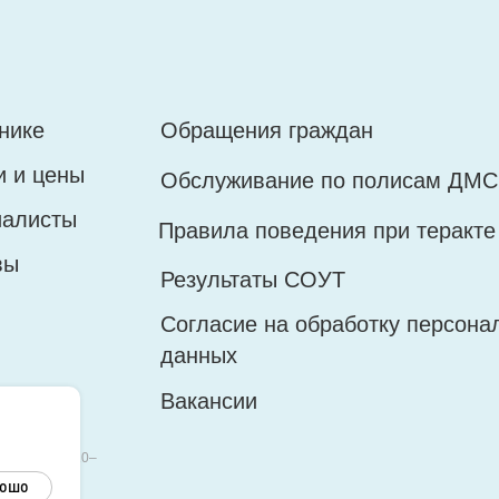
овья
джоникидзе, 35
огова, 2
нике
Обращения граждан
ыходной
и и цены
Обслуживание по полисам ДМС
есенье выходной
 51-52
иалисты
Правила поведения при теракте
 51-52
вы
Результаты СОУТ
Согласие на обработку персона
данных
Вакансии
кузнецк, 2010–
рошо