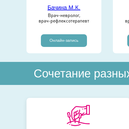
Бачина М.К.
ии,
Врач-невролог,
врач-рефлексотерапевт
в
Онлайн-запись
Сочетание разны