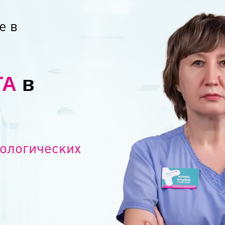
е в
ГА
в
ологических