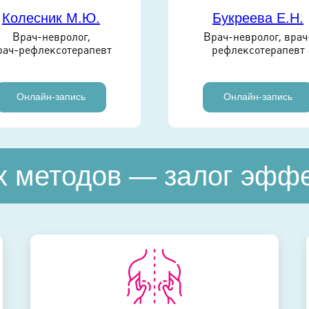
Колесник М.Ю.
Букреева Е.Н.
Врач-невролог,
Врач-невролог, врач
рач-рефлексотерапевт
рефлексотерапевт
Онлайн-запись
Онлайн-запись
х методов — залог эффе