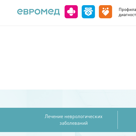
Профила
диагност
Лечение неврологических
заболеваний