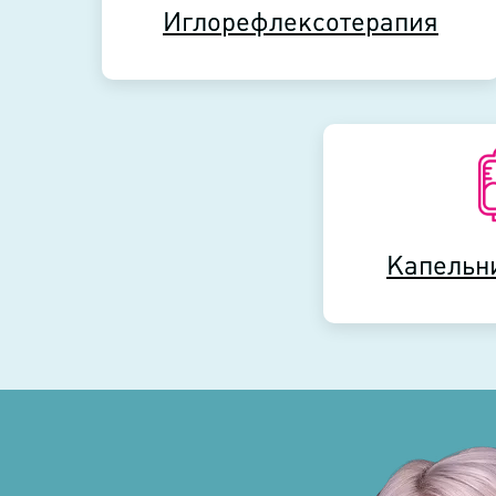
Иглорефлексотерапия
Иглорефлексотерапия
Капельн
Капельн