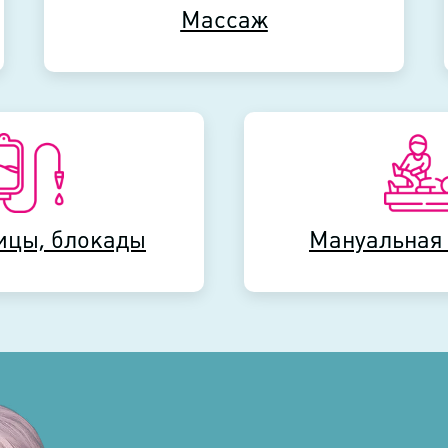
Массаж
Массаж
ицы, блокады
ицы, блокады
Мануальная
Мануальная