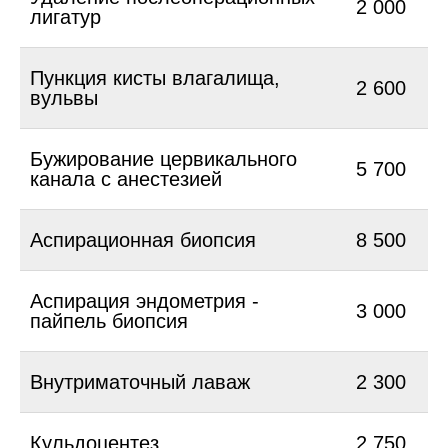
2 000
лигатур
Пункция кисты влагалища,
2 600
вульвы
Бужирование цервикального
5 700
канала с анестезией
Аспирационная биопсия
8 500
Аспирация эндометрия -
3 000
пайпель биопсия
Внутриматочный лаваж
2 300
Кульдоцентез
2 750