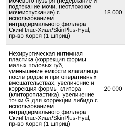
мочевого пузыря (недержание и
подтекание мочи, неотложное
мочеиспускание) с
18 000
использованием
интрадермального филлера
СкинПлас-Хиал/SkinPlus-Hyal,
пр-во Корея (1 шприц)
Нехирургическая интимная
пластика (коррекция формы
малых половых губ,
уменьшение емкости влагалища
после родов и при оперативных
вмешательствах, увеличение и
коррекция формы клитора
20 000
(клиторопластика), увеличение
точки G для коррекции либидо с
использованием
интрадермального филлера
СкинПлас-Хиал/SkinPlus-Hyal,
пр-во Корея (1 шприц)