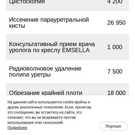
Цистоскопия
4 200
Иссечение парауретральной
26 950
кисты
Консультативный прием врача
1 000
уролога по креслу EMSELLA
Радиоволновое удаление
7 500
полипа уретры
Обрезание крайней плоти
18 000
На данном сайте используются cookie-файлы и
другие аналогичные технологии. Если, прочитав
Пластика метауса
20 000
это сообщение, вы остаетесь на сайте, это
означает, что вы не возражаете против
Чат MAX
использования этих технологий.
Хорошо
Подробнее
Удаление атеромы полового
13 500