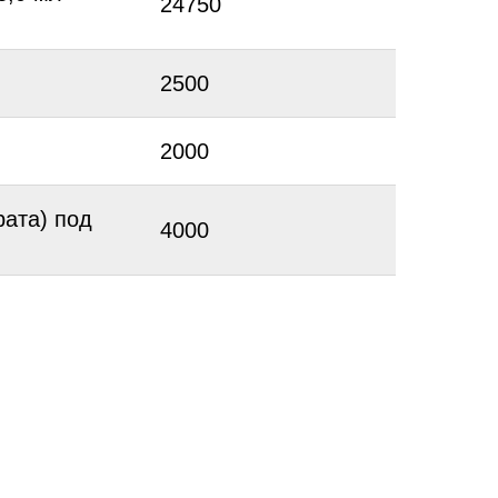
24750
2500
2000
рата) под
4000