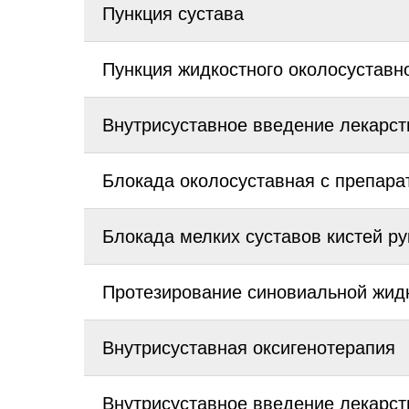
Пункция сустава
Пункция жидкостного околосуставн
Внутрисуставное введение лекарст
Блокада околосуставная с препара
Блокада мелких суставов кистей ру
Протезирование синовиальной жидк
Внутрисуставная оксигенотерапия
Внутрисуставное введение лекарст