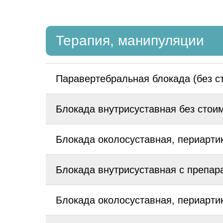
Терапия, манипуляции
Паравертебральная блокада (без с
Блокада внутрисуставная без стоим
Блокада околосуставная, периартик
Блокада внутрисуставная с препара
Блокада околосуставная, периартик