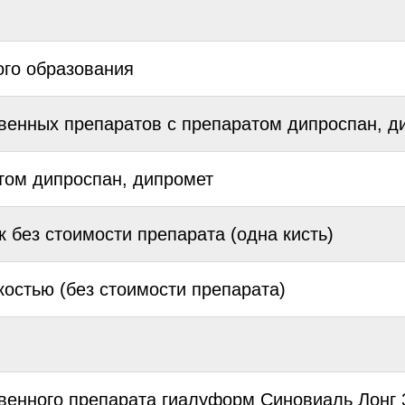
ого образования
венных препаратов с препаратом дипроспан, д
том дипроспан, дипромет
к без стоимости препарата (одна кисть)
остью (без стоимости препарата)
венного препарата гиалуформ Синовиаль Лонг 