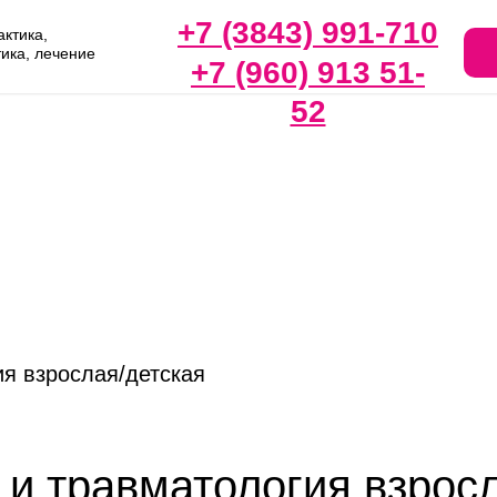
+7 (3843) 991-710
ктика,
тика, лечение
+7 (960) 913 51-
52
я взрослая/детская
и травматология взрос