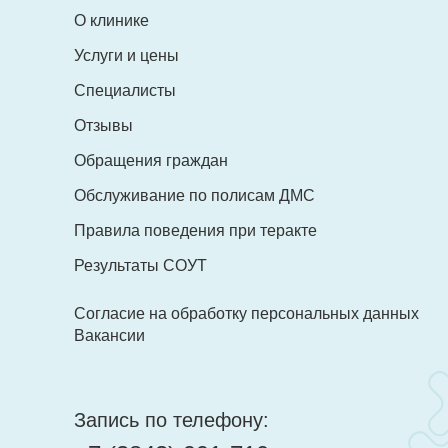
+7 (960) 913 51-52
О клинике
+7 (3843) 991-710
,
+7 (960) 913 51-52
Услуги и цены
evromed@mail.ru
Специалисты
evromed@mail.ru
Отзывы
Обращения граждан
Обслуживание по полисам ДМС
Правила поведения при теракте
Результаты СОУТ
Согласие на обработку персональных данных
Вакансии
Запись по телефону: