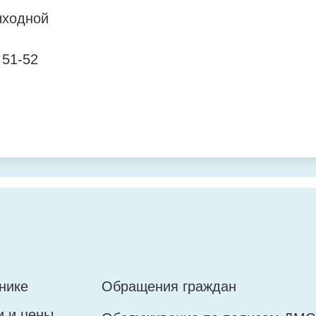
ыходной
 51-52
ровья
джоникидзе, 35
огова, 2
нике
Обращения граждан
ыходной
и и цены