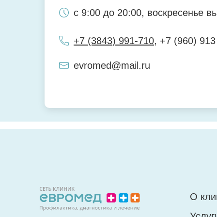
с 9:00 до 20:00, воскресенье в
+7 (3843) 991-710
, +7 (960) 913
evromed@mail.ru
ЛОР-клиника
Центр Семейного Здо
654007, г. Новокузнецк, ул. Ор
654005, г. Новокузнецк, ул. Пир
О кли
с 9:00 до 20:00, воскресенье в
Будни с 9:00 до 20:00
Услуг