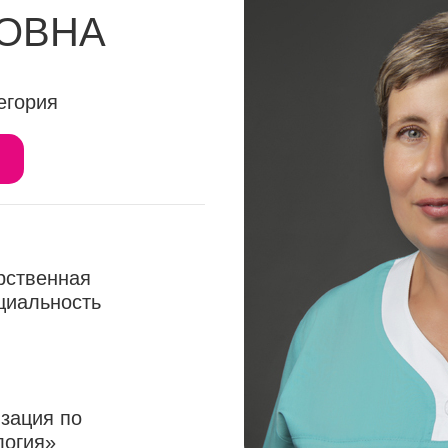
ОВНА
егория
арственная
циальность
изация по
логия»