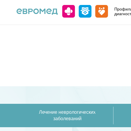
Профила
диагнос
Лечение неврологических
заболеваний