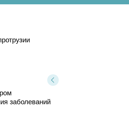
протрузии
дром
ния заболеваний