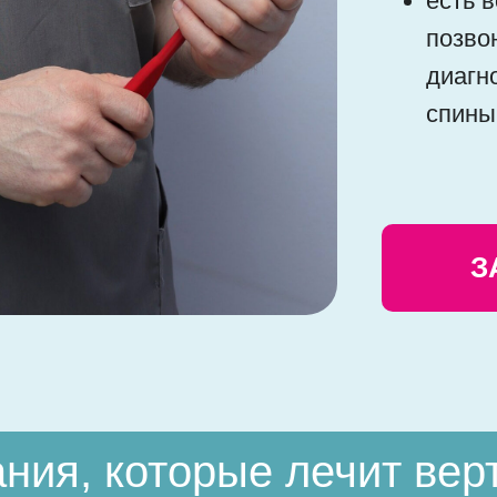
есть 
позво
диагн
спины 
З
ния, которые лечит вер