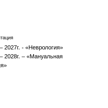
итация
 – 2027г. - «Неврология»
 – 2028г. – «Мануальная
ия»