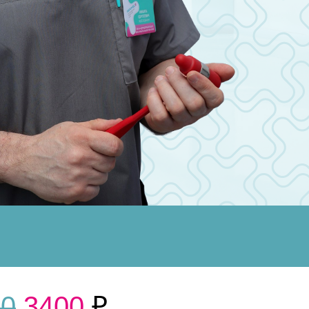
00
3400
₽