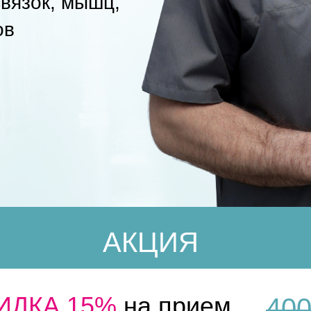
связок, мышц,
ов
АКЦИЯ
ИДКА 15%
на приeм
40