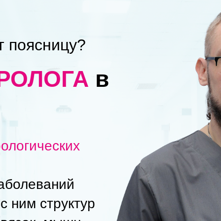
т поясницу?
БРОЛОГА
в
ологических
заболеваний
с ним структур