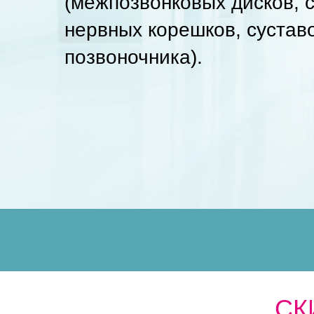
(межпозвонковых дисков, 
нервных корешков, сустав
позвоночника).
СК