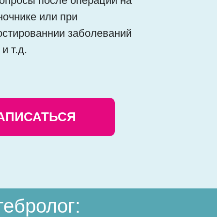
вопросы после операции на
ночнике или при
остированнии заболеваний
и т.д.
АПИСАТЬСЯ
тебролог: