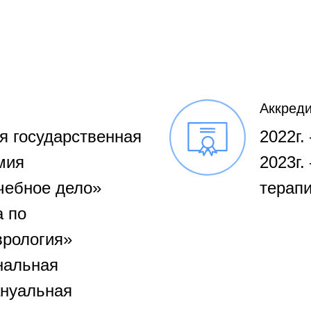
Аккред
ая государственная
2022г.
мия
2023г.
чебное дело»
терап
а по
врология»
нальная
ануальная