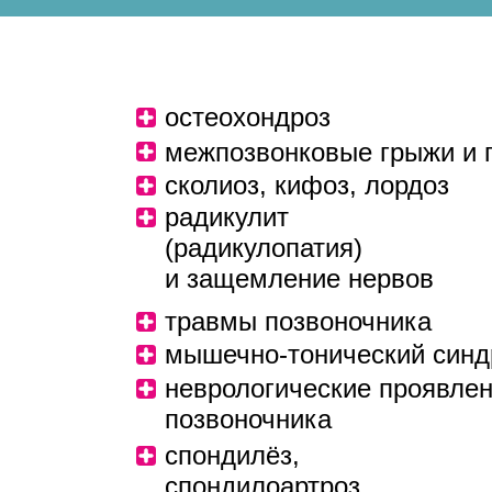
остеохондроз
межпозвонковые грыжи и 
сколиоз, кифоз, лордоз
радикулит
(радикулопатия)
и защемление нервов
травмы позвоночника
мышечно-тонический син
неврологические проявле
позвоночника
спондилёз,
спондилоартроз