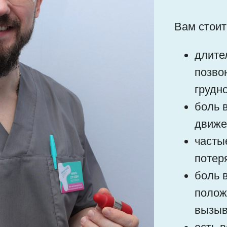
Вам стоит
длите
позво
грудно
боль 
движе
часты
потер
боль 
положе
вызыв