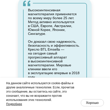
Высокоинтенсивная
магнитотерапия применяется
по всему миру более 25 лет.
Метод активно используется
в США, Европе, Австралии,
Южной Корее, Японии,
Сингапуре.
Он доказал свою надежность,
безопасность и эффективность.
Кресло BTL Emsella —
на сегодня самый
прогрессивный аппарат
в высокоинтенсивной
магнитотерапии. Мировые
клиники ввели его
в эксплуатацию впервые в 2018
году.
На данном сайте используются cookie-файлы и
Сеанс на кресле BTL Emsella
другие аналогичные технологии. Если, прочитав
длится 30 минут. За это время
это сообщение, вы остаетесь на сайте, это
мышцы успевают сократиться 11
означает, что вы не возражаете против
тысяч раз. Причем, в работу
Чат MAX
использования этих технологий.
включаются даже те мышцы,
Хорошо
Подробнее
которые невозможно
сознательно напрячь — это